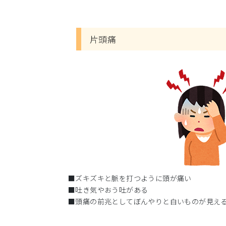
片頭痛
■ズキズキと脈を打つように頭が痛い
■吐き気やおう吐がある
■頭痛の前兆としてぼんやりと白いものが見え