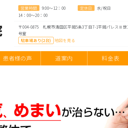
営業時間
9:00～12：00
定休日
水/祝日
14：00～20：00
〒004-0875 札幌市清田区平岡5条3丁目7-1平岡パレスⅡ世1
号室
駐車場あり(2台)
地図を見る
患者様の声
道案内
料金表