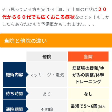
２０
そう思っている方も実は四十肩、五十肩の症状は
代から６０代でも広くおこる症状
なのです！
もしか
したらあなたはもう予備軍かもしれません、、、
当院と他院の違い
他院
当院
筋緊張の緩和/ゆ
施術内容
マッサージ・電気
がみの調整/体幹
トレーニング
待ち時間
あり
なし
最短で5～6回
(個人
通院期間
不明瞭