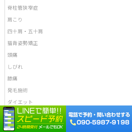
脊柱管狭窄症
肩こり
四十肩・五十肩
猫背姿勢矯正
頭痛
しびれ
膝痛
発毛施術
ダイエット